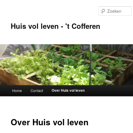
Huis vol leven - 't Cofferen
Hoofdmenu
Over Huis vol leven
Home
Contact
Spring naar de primaire inhoud
Spring naar de secundaire inhoud
Over Huis vol leven